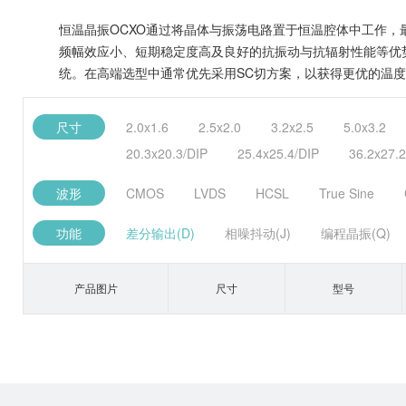
恒温晶振OCXO通过将晶体与振荡电路置于恒温腔体中工作，最
频幅效应小、短期稳定度高及良好的抗振动与抗辐射性能等优势
统。在高端选型中通常优先采用SC切方案，以获得更优的温
尺寸
2.0x1.6
2.5x2.0
3.2x2.5
5.0x3.2
20.3x20.3/DIP
25.4x25.4/DIP
36.2x27.2
波形
CMOS
LVDS
HCSL
True Sine
功能
差分输出(D)
相噪抖动(J)
编程晶振(Q)
产品图片
尺寸
型号