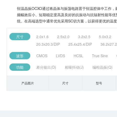
恒温晶振OCXO通过将晶体与振荡电路置于恒温腔体中工作，最
频幅效应小、短期稳定度高及良好的抗振动与抗辐射性能等优势
统。在高端选型中通常优先采用SC切方案，以获得更优的温
尺寸
2.0x1.6
2.5x2.0
3.2x2.5
5.0x3.2
20.3x20.3/DIP
25.4x25.4/DIP
36.2x27.2
波形
CMOS
LVDS
HCSL
True Sine
功能
差分输出(D)
相噪抖动(J)
编程晶振(Q)
产品图片
尺寸
型号