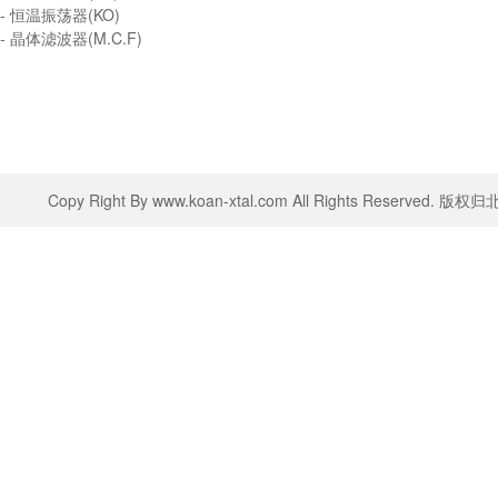
- 恒温振荡器(KO)
- 晶体滤波器(M.C.F)
Copy Right By www.koan-xtal.com All Rights Rese