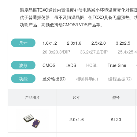
温度晶振TCXO通过内置温度补偿电路减小环境温度变化对
优于普通振荡器，虽不及恒温晶振。但TCXO具备无需预热、功耗
功耗产品、高频低抖动CMOS/LVDS产品等。
尺寸
1.6x1.2
2.0x1.6
2.5x2.0
3.2x2.5
20.3x20.3/DIP
36.2x27.2/DIP
25.4x25.4
波形
CMOS
LVDS
HCSL
True Sine
功能
差分输出(D)
相噪抖动(J)
编程晶振(Q)
产品图片
尺寸
型号
2.0x1.6
KT20