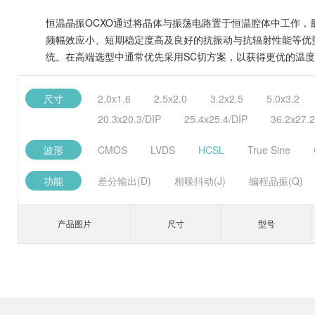
恒温晶振OCXO通过将晶体与振荡电路置于恒温腔体中工作，最
频幅效应小、短期稳定度高及良好的抗振动与抗辐射性能等优势
统。在高端选型中通常优先采用SC切方案，以获得更优的温
尺寸
2.0x1.6
2.5x2.0
3.2x2.5
5.0x3.2
20.3x20.3/DIP
25.4x25.4/DIP
36.2x27.2
波形
CMOS
LVDS
HCSL
True Sine
功能
差分输出(D)
相噪抖动(J)
编程晶振(Q)
产品图片
尺寸
型号