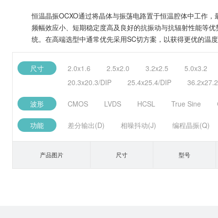
恒温晶振OCXO通过将晶体与振荡电路置于恒温腔体中工作，最
频幅效应小、短期稳定度高及良好的抗振动与抗辐射性能等优势
统。在高端选型中通常优先采用SC切方案，以获得更优的温
尺寸
2.0x1.6
2.5x2.0
3.2x2.5
5.0x3.2
20.3x20.3/DIP
25.4x25.4/DIP
36.2x27.2
波形
CMOS
LVDS
HCSL
True Sine
功能
差分输出(D)
相噪抖动(J)
编程晶振(Q)
产品图片
尺寸
型号