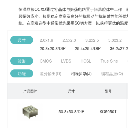
恒温晶振OCXO通过将晶体与振荡电路置于恒温腔体中工作，最
频幅效应小、短期稳定度高及良好的抗振动与抗辐射性能等优势
统。在高端选型中通常优先采用SC切方案，以获得更优的温
尺寸
2.0x1.6
2.5x2.0
3.2x2.5
5.0x3.2
20.3x20.3/DIP
25.4x25.4/DIP
36.2x27.2
波形
CMOS
LVDS
HCSL
True Sine
功能
差分输出(D)
相噪抖动(J)
编程晶振(Q)
产品图片
尺寸
型号
50.8x50.8/DIP
KO5050T