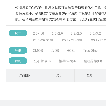
恒温晶振OCXO通过将晶体与振荡电路置于恒温腔体中工作，最
频幅效应小、短期稳定度高及良好的抗振动与抗辐射性能等优势
统。在高端选型中通常优先采用SC切方案，以获得更优的温
尺寸
2.0x1.6
2.5x2.0
3.2x2.5
5.0x3.2
20.3x20.3/DIP
25.4x25.4/DIP
36.2x27.2
波形
CMOS
LVDS
HCSL
True Sine
功能
差分输出(D)
相噪抖动(J)
编程晶振(Q)
产品图片
尺寸
型号