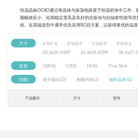
恒温晶振OCXO通过将晶体与振荡电路置于恒温腔体中工作，最
频幅效应小、短期稳定度高及良好的抗振动与抗辐射性能等优势
统。在高端选型中通常优先采用SC切方案，以获得更优的温
尺寸
2.0x1.6
2.5x2.0
3.2x2.5
5.0x3.2
20.3x20.3/DIP
25.4x25.4/DIP
36.2x27.2
波形
CMOS
LVDS
HCSL
True Sine
功能
差分输出(D)
相噪抖动(J)
编程晶振(Q)
产品图片
尺寸
型号