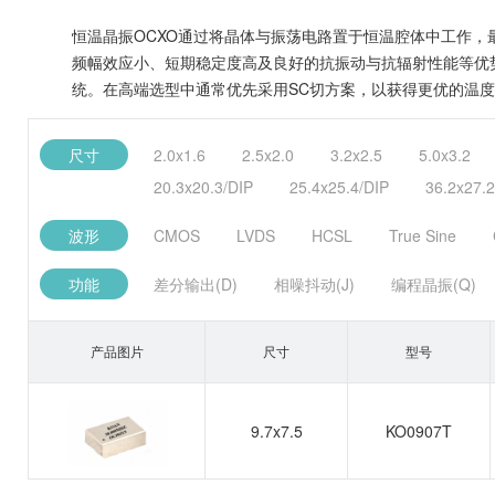
恒温晶振OCXO通过将晶体与振荡电路置于恒温腔体中工作，最
频幅效应小、短期稳定度高及良好的抗振动与抗辐射性能等优势
统。在高端选型中通常优先采用SC切方案，以获得更优的温
尺寸
2.0x1.6
2.5x2.0
3.2x2.5
5.0x3.2
20.3x20.3/DIP
25.4x25.4/DIP
36.2x27.2
波形
CMOS
LVDS
HCSL
True Sine
功能
差分输出(D)
相噪抖动(J)
编程晶振(Q)
产品图片
尺寸
型号
9.7x7.5
KO0907T