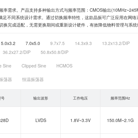
。产品支持多种输出方式与频率范围：CMOS输出(10MHz~245MHz)和
5V/3.3V。满足不同系统设计需求。通过切换频率特性，这款晶振可广泛应用
切换完成适配，无需更换期间或重新设计硬件，有效降低物料管理与系统
5.0x3.2
7.0x5.0
9.7x7.5
14.3x9.3
13.2x13.2/DIP
36.2x27.2/DIP
50.8x50.8/DIP
e Sine
Clipped Sine
HCMOS
振荡器
恒温振荡器
型号
输出波形
工作电压
频率范围Hz
328D
LVDS
1.8V~3.3V
150.0M~2.1G