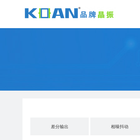
差分输出
相噪抖动