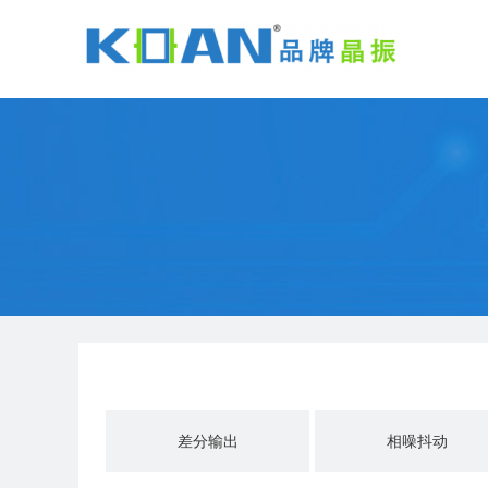
差分输出
相噪抖动