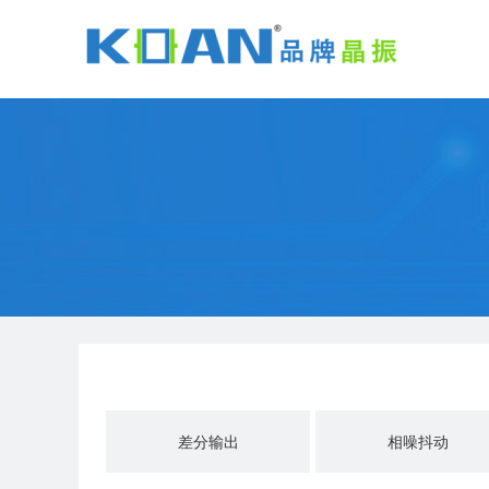
差分输出
相噪抖动